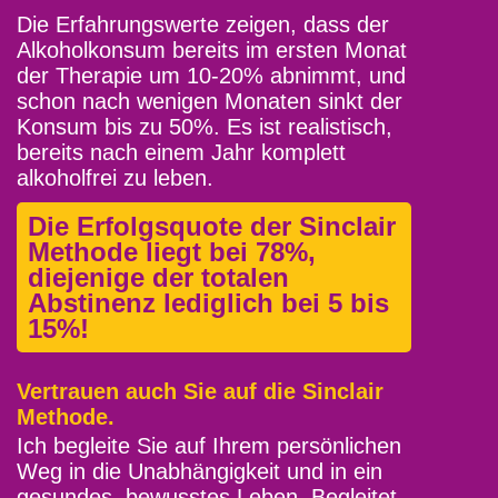
Die Erfahrungswerte zeigen, dass der
Alkoholkonsum bereits im ersten Monat
der Therapie um 10-20% abnimmt, und
schon nach wenigen Monaten sinkt der
Konsum bis zu 50%. Es ist realistisch,
bereits nach einem Jahr komplett
alkoholfrei zu leben.
Die Erfolgsquote der Sinclair
Methode liegt bei 78%,
diejenige der totalen
Abstinenz lediglich bei 5 bis
15%!
Vertrauen auch Sie auf die Sinclair
Methode.
Ich begleite Sie auf Ihrem persönlichen
Weg in die Unabhängigkeit und in ein
gesundes, bewusstes Leben. Begleitet